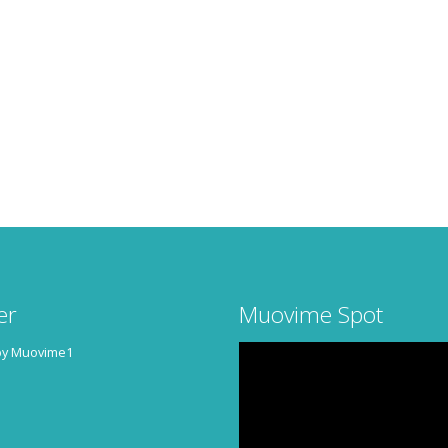
er
Muovime Spot
by Muovime1