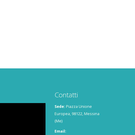
Contatti
Sede:
Piazza Unione
Europea, 98122, Messina
(Me)
Email: